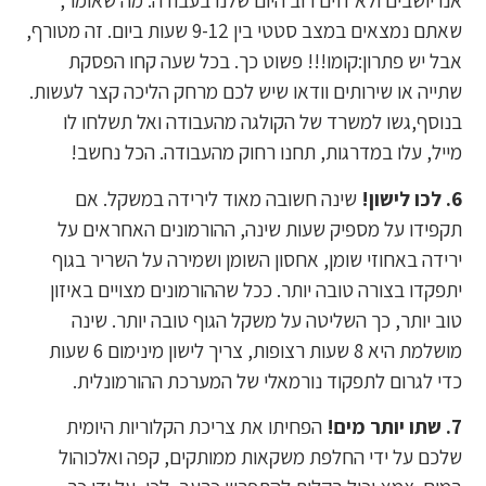
אנו יושבים ולא זזים רוב היום שלנו בעבודה. מה שאומר,
שאתם נמצאים במצב סטטי בין 9-12 שעות ביום. זה מטורף,
אבל יש פתרון:קומו!!! פשוט כך. בכל שעה קחו הפסקת
שתייה או שירותים וודאו שיש לכם מרחק הליכה קצר לעשות.
בנוסף,גשו למשרד של הקולגה מהעבודה ואל תשלחו לו
מייל, עלו במדרגות, תחנו רחוק מהעבודה. הכל נחשב!
6. לכו לישון!
שינה חשובה מאוד לירידה במשקל. אם
תקפידו על מספיק שעות שינה, ההורמונים האחראים על
ירידה באחוזי שומן, אחסון השומן ושמירה על השריר בגוף
יתפקדו בצורה טובה יותר. ככל שההורמונים מצויים באיזון
טוב יותר, כך השליטה על משקל הגוף טובה יותר. שינה
מושלמת היא 8 שעות רצופות, צריך לישון מינימום 6 שעות
כדי לגרום לתפקוד נורמאלי של המערכת ההורמונלית.
7. שתו יותר מים!
הפחיתו את צריכת הקלוריות היומית
שלכם על ידי החלפת משקאות ממותקים, קפה ואלכוהול