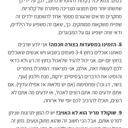
במים. צמא יכול בקלות להתפרש כרעב, לכן, על ידי כך
שתשתו יותר מים תמנעו מצריכה מיותרת של קלוריות.
מחקרים מראים שהגורם מספר אחד להשמנת ילדים זה
שתיית משקאות ממותקים. כך, שאם זה משפיע על הילדים,
ודאי שזה ישפיע גם על המבוגרים.
8. הזמינו במסעדות בצורה חכמה!
אני יודע שרבים
מאתנו אוכלים בחוץ 3-4 פעמים בשבוע ויש אנשים שאוכלים
בחוץ יום-יום. אני יכול להגיד שלאכול בחוץ זה רע ולא כדאי
לכם לעשות זאת, אולם, אני מציאותי. הסתכלו בתפריט
והזמינו את הדברים הבסיסיים: ירקות, מנת חלבון (עוף,
בשר, דג וכו') ופחמימות (אם יש מלאות אז אפילו עדיף). אם
אתם יודעים מה אתם רוצים לאכול, או יודעים מה אתם לא
רוצים, תוכלו להרכיב לכם יופי של ארוחה.
9. שוקולד מריר הוא לא האויב!
יש לו המון יתרונות שניתן
לפרט אותם, אבל הכי חשוב זה שהוא מתוק וטעים. מזון זה