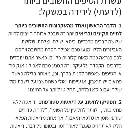
עשרת הטיפים החשובים ביותר
(לדעתי) לירידה במשקל:
1. הדבר הראשון ואחד מהעקרונות החשובים ביותר
לחיים תקינים ובריאים
יותר זה שבכל ארוחה חייבים להיות
שלושה דברים מרכזיים: כיסא, שולחן וצלחת. שלושת
האביזרים הללו ימנעו מכם אכילה חסרת מחשבה ויחסכו
לכם כנראה כמה מאות קלוריות כל יום. כאשר אתם עובדים
בדרכים, הקפדה על עיקרון זה תמנע מכם לאכול ג'אנק פוד
או חטיפים שאפשר לקנות בדרך. וכן, מאוחר בלילה כאשר
פתאום יש תיאבון, או עייפות, אולי כשתחשבו על לשבת מול
שולחן עם כיסא וצלחת, תחליטו לוותר על התענוג.
2. תפסיקו לחשוב על דיאטות מטורפות
: "דיאטה ללא
פחמימות", "לוותר לחלוטין על השומן", "לקחת כדורים
שורפי שומן או מדכאי תיאבון". אף אחת מדיאטות הפלא
הללו לא תחזיק מעמד לאורך זמן, ובסופו של דבר, דיאטות