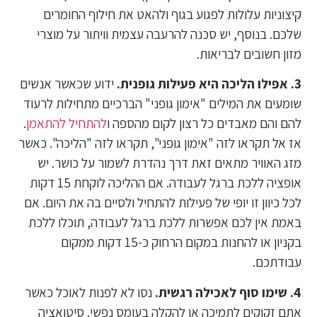
קיצוניות עלולות לפגוע בגוף ולהאט את חילוף החומרים
שלכם. בנוסף, יש סכנה להרעבה עצמית וויתור על מוצרי
מזון חשובים לבריאות.
3. אפילו הליכה היא פעילות גופנית.
ידוע שכאשר אנשים
שומעים את המילים "אימון גופני" הברכיים מתחילות לרעוד
להם והם מאבדים כל רצון לקום מהספה ו
להתחיל להתאמן
.
אז אל תקראו לזה "אימון גופני", תקראו לזה "הליכה". כאשר
מזג האוויר מתאים זאת דרך נהדרת לשמור על כושר. יש
אופציה ללכת ברגל לעבודה. אם ההליכה לוקחת 15 דקות
לכל כיוון זו יופי של פעילות להתחיל ולסיים בה את היום. אם
באמת אין לכם אפשרות ללכת ברגל לעבודה, תוכלו ללכת
בקניון או להחנות במקום הרחוק כ-15 דקות ממקום
עבודתכם.
4. שימו סוף לאכילה רגשית.
נסו לא לפנות לאוכל כאשר
אתם זקוקים לתמיכה או להקלה בעומס נפשי. סיטואציה