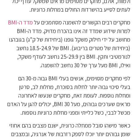
ולמוות, אולם, מחקרים מסוימים מראים שמשקל עודף יכול
לעתים לסייע בהישרדות החולים במחלות כרוניות.
מחקרים רבים הקשורים להשמנה מסתמכים על
מדד ה-BMI
למרות שידוע שמדד זה אינו בהכרח מדויק. מדד ה-BMI
מחושב על ידי חילוק משקל גופנו (ביחידות של ק"ג) בגובהנו
(ביחידות של מטרים בריבוע). BMI של 18.5-24.9 נחשב
לנורמטיבי ותקין. BMI בין 25-29.9 נחשב לעודף משקל,
ואילו, BMI מעל ערך של 30 נחשב להשמנה.
לפי מחקרים מסוימים, אנשים בעלי BMI גבוה מ-30 הם
בעלי סיכוי גבוה יותר לחלות בסוכרת, מחלות לב, סרטן
ומחלות נוספות. לעומת זאת, מחקרים שנעשו לאחרונה
מראים שערכים גבוהים, מעל 30 BMI, יכולים להגן על האדם
מכשל לבבי, כשל כלייתי ומפני מחלות כרוניות נוספות.
כאשר מישהו סובל ממחלה כרונית, ישנם מצבים בהם אחוזי
שומן גבוהים יותר יוכלו לספק רזרבות של אנרגיה, ובמצבים