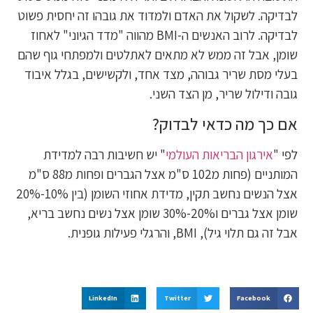
לבדיקה. לשקול את האדם ולמדוד את גובהו זה יחסית פשוט
לבדיקה. לרוב האנשים ה-BMI מהווה "מדד הגיוני" לאחוז
שומן, אבל זה ממש לא מתאים לאתלטים ולמפתחי גוף שהם
בעלי מסת שריר גבוהה, מצד אחד, ולקשישים, בגלל איבוד
גובה ודילול שריר, מן הצד השני.
אם כך מה כדאי לבדוק?
לפי "
אירגון הבריאות העולמי
" יש חשיבות רבה למדידת
המותניים (פחות מ102 ס"מ אצל הגברים ופחות מ88 ס"מ
אצל הנשים נחשב תקין, מדידת אחוזי השומן (בין 10%-20%
שומן אצל גברים ו20%-30% שומן אצל נשים נחשב בריא,
אבל זה גם תלוי גיל), BMI, והרגלי פעילות גופנית.
LinkedIn
Twitter
Facebook