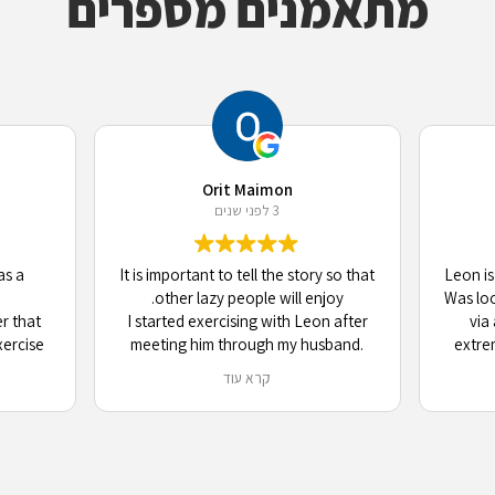
מתאמנים מספרים
Orit Maimon
3 לפני שנים
as a
It is important to tell the story so that
Leon is
other lazy people will enjoy.
Was lo
er that
I started exercising with Leon after
via
xercise
meeting him through my husband.
extrem
in Tel
From being very reluctant and
attit
קרא עוד
hat and
resisting the idea I switched to
capabil
sted to
waiting for the next session. When
be
s, and
Leon came for the second session I
main
s. Leon
asked “why did you come?!”. Over
ac
d at the
time, I learned to enjoy the exercise