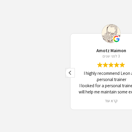
Lise Uwamahoro
Amotz Maimon
3 לפני שנים
3 לפני שנים
is a great personal trainer. He is
I highly recommend Leon 
professional and flexible. I was in
personal trainer.
l Aviv for work and I had quick
I looked for a personal train
on. We had an amazing workout,
will help me maintain some e
ok forward to more seasons with
routine during a few months 
קרא עוד
קרא עוד
him. Thank you Leon.
Aviv. Leon proved to be all t
more. He listened to me, adju
my priorities and capabilitie
introduced me to new routine
pushed hard in a nice way, an