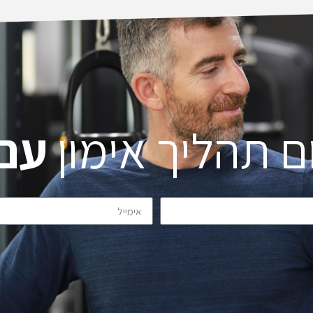
raining
itself, appreciate the progress I made,
in a
and even wait for the next session.
ay. I
I hope to exercise with Leon again
, made
when I am in Israel next time.
.
Highly recommended.
Thanks.
ם תהליך אימון
עם 