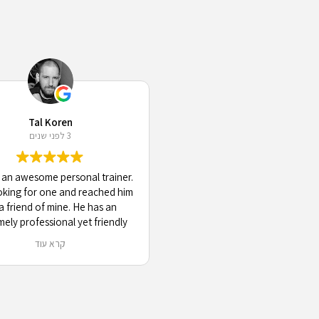
Tal Koren
3 לפני שנים
 an awesome personal trainer.
oking for one and reached him
 a friend of mine. He has an
ely professional yet friendly
ude that takes your goals and
קרא עוד
ity into account to achieve the
st results possible, while
taining a very engaging and
tive communication. 10/10
recommend