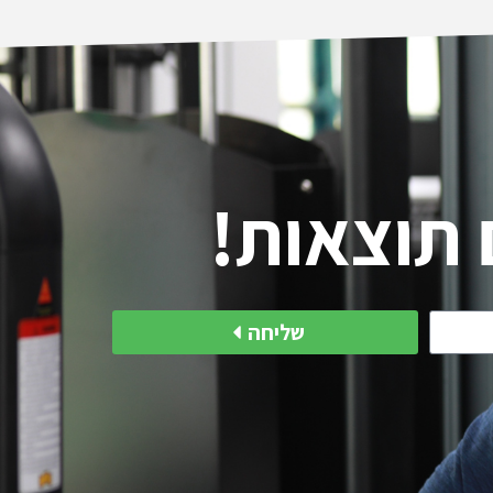
same time kept me from overt
and injury. He did all that 
professional and pleasant w
enjoyed training with Leon
progress, and felt good
תוצאות!
שליחה