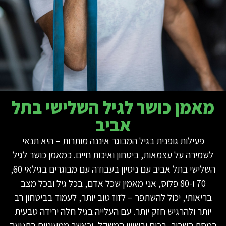
מאמן כושר לגיל השלישי בתל
אביב
פעילות גופנית בגיל המבוגר איננה מותרות – היא תנאי
לשמירה על עצמאות, ביטחון ואיכות חיים. כמאמן כושר לגיל
השלישי בתל אביב עם ניסיון בעבודה עם מבוגרים בגילאי 60,
70 ו-80 פלוס, אני מאמין שכל אדם, בכל גיל ובכל מצב
בריאותי, יכול להשתפר – לזוז טוב יותר, לעמוד בביטחון רב
יותר ולהרגיש חזק יותר. עם העלייה בגיל חלה ירידה טבעית
במסת השריר, בכוח ובשיווי המשקל, וכאשר ממעיטים בתנועה