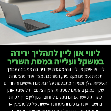
ליווי און ליין לתהליך ירידה
במשקל ועלייה במסת השריר
ליווי או אימון און ליין זוהי מסגרת ייחודית בה אני בונה עבורך
תכנית אימונים מקצועית, המורכבת מצד אחד מהמטרות
האישיות שלך ומעידך מתבססת על הנתונים האישיים והיחודיים
שלך וכמובן בהתאם למסגרת הזמן והאופציות להשגת אותן
מטרות. כאשר אנחנו ניגשים לתחום האון ליין צריך לקחת
בחשבון את הצרכים והמטרות האישיות של כל מתאמן או
מתאמנת תוך כדי שילוב עם תוכנית אימונים מקצועית