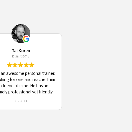
Tal Koren
3 לפני שנים
 an awesome personal trainer.
oking for one and reached him
 a friend of mine. He has an
ely professional yet friendly
ude that takes your goals and
קרא עוד
ity into account to achieve the
st results possible, while
taining a very engaging and
tive communication. 10/10
recommend