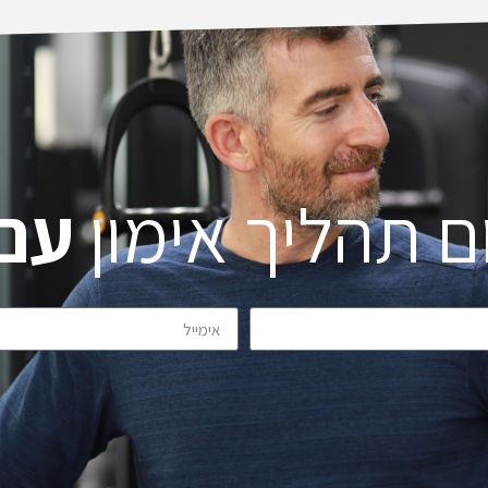
raining
itself, appreciate the progress I made,
in a
and even wait for the next session.
ay. I
I hope to exercise with Leon again
, made
when I am in Israel next time.
.
Highly recommended.
Thanks.
ם תהליך אימון
עם 