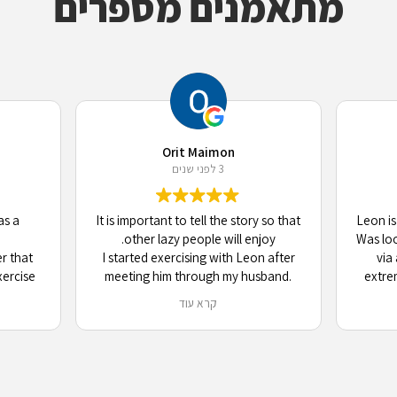
מתאמנים מספרים
Orit Maimon
3 לפני שנים
as a
It is important to tell the story so that
Leon is
other lazy people will enjoy.
Was lo
er that
I started exercising with Leon after
via
xercise
meeting him through my husband.
extrem
in Tel
From being very reluctant and
attit
קרא עוד
hat and
resisting the idea I switched to
capabil
sted to
waiting for the next session. When
be
s, and
Leon came for the second session I
main
s. Leon
asked “why did you come?!”. Over
ac
d at the
time, I learned to enjoy the exercise