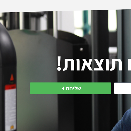
same time kept me from overt
and injury. He did all that 
professional and pleasant w
enjoyed training with Leon
progress, and felt good
תוצאות!
שליחה