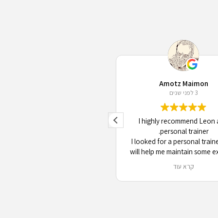
Lise Uwamahoro
Amotz Maimon
3 לפני שנים
3 לפני שנים
is a great personal trainer. He is
I highly recommend Leon 
professional and flexible. I was in
personal trainer.
l Aviv for work and I had quick
I looked for a personal train
on. We had an amazing workout,
will help me maintain some e
ok forward to more seasons with
routine during a few months 
קרא עוד
קרא עוד
him. Thank you Leon.
Aviv. Leon proved to be all t
more. He listened to me, adju
my priorities and capabilitie
introduced me to new routine
pushed hard in a nice way, an